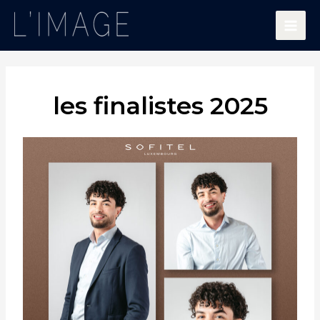
Aller
MAI
au
contenu
ME
les finalistes 2025